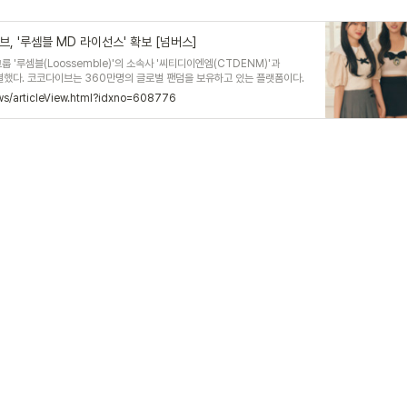
 '루셈블 MD 라이선스' 확보 [넘버스]
룹 '루셈블(Loossemble)'의 소속사 '씨티디이엔엠(CTDENM)'과
결했다. 코코다이브는 360만명의 글로벌 팬덤을 보유하고 있는 플랫폼이다.
데이즈'는 자회사 '모
ews/articleView.html?idxno=608776