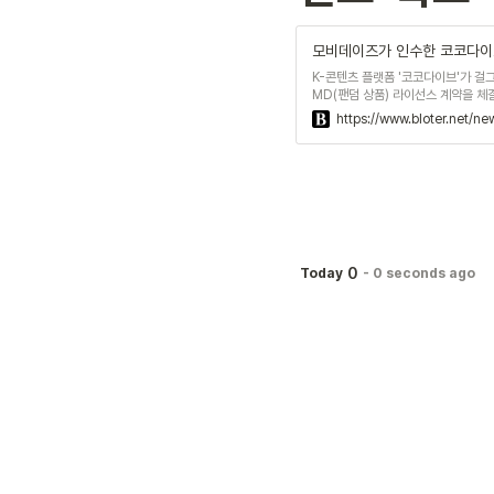
모비데이즈가 인수한 코코다이브,
K-콘텐츠 플랫폼 '코코다이브'가 걸그
MD(팬덤 상품) 라이선스 계약을 체
앞서 올 6월 애드테크 전문기업 '모비
https://www.bloter.net/n
0
Today
-
0 seconds ago