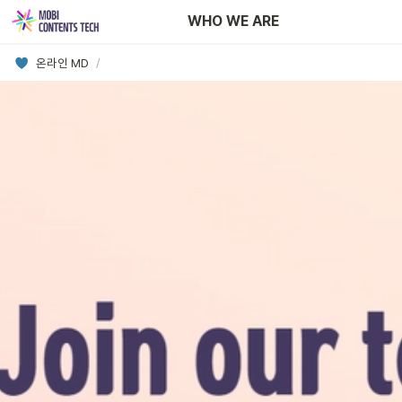
Newsroom
WHO WE ARE
온라인 MD
/